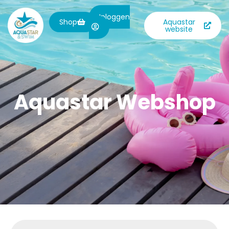
Inloggen
Shop
Aquastar
website
Aquastar Webshop