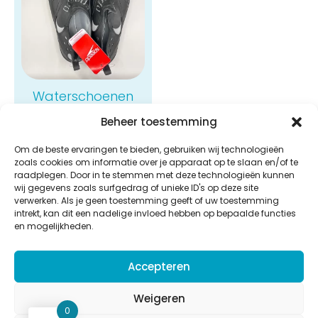
Waterschoenen
Speedo
Beheer toestemming
€
32,00
Om de beste ervaringen te bieden, gebruiken wij technologieën
Bekijken
zoals cookies om informatie over je apparaat op te slaan en/of te
raadplegen. Door in te stemmen met deze technologieën kunnen
wij gegevens zoals surfgedrag of unieke ID's op deze site
verwerken. Als je geen toestemming geeft of uw toestemming
intrekt, kan dit een nadelige invloed hebben op bepaalde functies
en mogelijkheden.
Aquastar
Accepteren
Potaardestraat 58b,
9280 Lebbeke
Weigeren
BE 0832.616.920
0