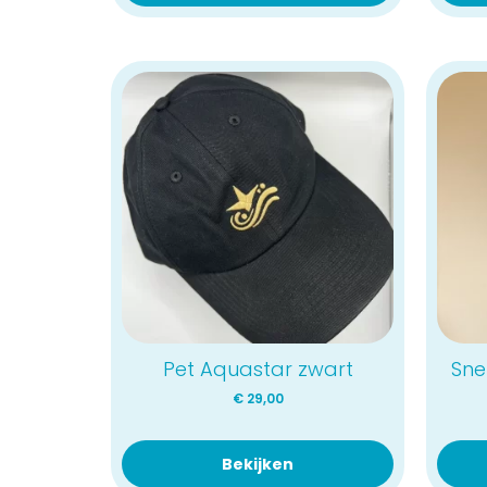
Pet Aquastar zwart
Sne
€
29,00
Bekijken