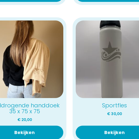
ldrogende handdoek
Sportfles
35 x 75 x 75
€
30,00
€
20,00
Bekijken
Bekijken