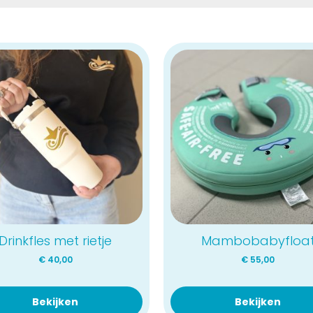
Drinkfles met rietje
Mambobabyfloa
€
40,00
€
55,00
Bekijken
Bekijken