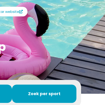
ar website
p
Zoek per sport