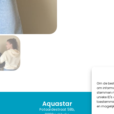
Om de best
om informat
stemmen me
unieke ID's
Aquastar
toestemmin
en mogelij
Potaardestraat 58b,