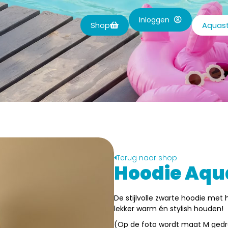
Inloggen
Shop
Aquast
Terug naar shop
Hoodie Aqu
De stijlvolle zwarte hoodie met
lekker warm én stylish houden!
(Op de foto wordt maat M ged