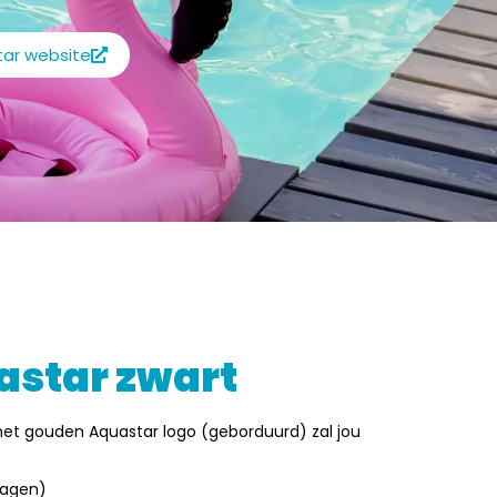
ar website
astar zwart
 het gouden Aquastar logo (geborduurd) zal jou
ragen)