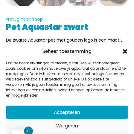
Terug naar shop
Pet Aquastar zwart
De zwarte Aquastar pet met gouden logo is een maat L
(geschikt voor volwassenen)
Beheer toestemming
Materiaal:
Polyester
Om de beste ervaringen te bieden, gebruiken wij technologieën
€
29,00
zoals cookies om informatie over je apparaat op te slaan en/of te
raadplegen. Door in te stemmen met deze technologieën kunnen
Inloggen om te bestellen
wij gegevens zoals surfgedrag of unieke ID's op deze site
verwerken. Als je geen toestemming geeft of uw toestemming
intrekt, kan dit een nadelige invloed hebben op bepaalde functies
en mogelijkheden.
Aquastar
Accepteren
Potaardestraat 58b,
9280 Lebbeke
Weigeren
BE 0832.616.920
0