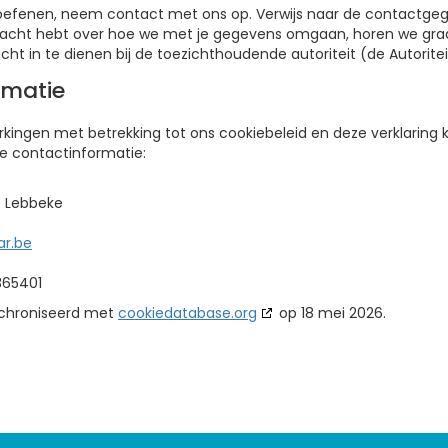
oefenen, neem contact met ons op. Verwijs naar de contactge
 klacht hebt over hoe we met je gegevens omgaan, horen we graa
cht in te dienen bij de toezichthoudende autoriteit (de Autorit
rmatie
ingen met betrekking tot ons cookiebeleid en deze verklaring 
e contactinformatie:
0 Lebbeke
ar.be
365401
ynchroniseerd met
cookiedatabase.org
op 18 mei 2026.