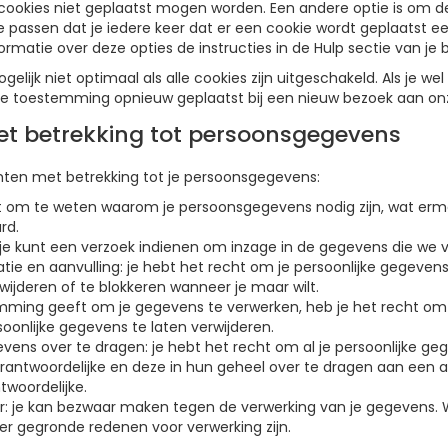
okies niet geplaatst mogen worden. Een andere optie is om de 
e passen dat je iedere keer dat er een cookie wordt geplaatst e
matie over deze opties de instructies in de Hulp sectie van je 
gelijk niet optimaal als alle cookies zijn uitgeschakeld. Als je we
 je toestemming opnieuw geplaatst bij een nieuw bezoek aan onz
met betrekking tot persoonsgegevens
hten met betrekking tot je persoonsgegevens:
t om te weten waarom je persoonsgegevens nodig zijn, wat erm
rd.
 je kunt een verzoek indienen om inzage in de gegevens die we v
atie en aanvulling: je hebt het recht om je persoonlijke gegevens
rwijderen of te blokkeren wanneer je maar wilt.
emming geeft om je gegevens te verwerken, heb je het recht om
soonlijke gegevens te laten verwijderen.
ens over te dragen: je hebt het recht om al je persoonlijke geg
rantwoordelijke en deze in hun geheel over te dragen aan een 
twoordelijke.
: je kan bezwaar maken tegen de verwerking van je gegevens. 
er gegronde redenen voor verwerking zijn.