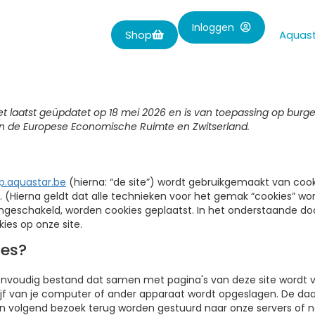
Inloggen
Shop
Aquast
het laatst geüpdatet op 18 mei 2026 en is van toepassing op burge
 de Europese Economische Ruimte en Zwitserland.
p.aquastar.be
(hierna: “de site”) wordt gebruikgemaakt van coo
 (Hierna geldt dat alle technieken voor het gemak “cookies” w
 ingeschakeld, worden cookies geplaatst. In het onderstaande d
ies op onze site.
ies?
eenvoudig bestand dat samen met pagina's van deze site wordt 
ijf van je computer of ander apparaat wordt opgeslagen. De da
en volgend bezoek terug worden gestuurd naar onze servers of n