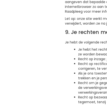
aangeven dat bepaalde co
internetbrowser zo aan t
Raadpleeg voor meer infor
Let op: onze site werkt mo
verwijdert, worden ze na
9. Je rechten 
Je hebt de volgende rec
Je hebt het rech
ze worden bewaa
Recht op inzage:
Recht op rectific
corrigeren, te ve
Als je ons toest
trekken en je per
Recht om je gegev
de verwerkingsve
verwerkingsveran
Recht op bezwaar
tegemoet, tenzij 