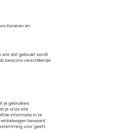
functioneren en
 site dat gebruikt wordt
eb beacons verschillende
 je gebruikers
t je onze site
lfde informatie in te
je winkelwagen bewaard
toestemming voor geeft.