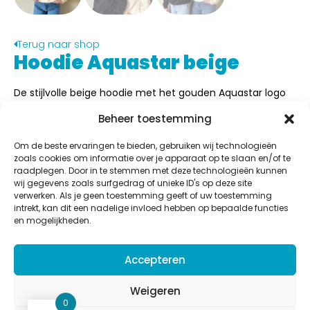
Terug naar shop
Hoodie Aquastar beige
De stijlvolle beige hoodie met het gouden Aquastar logo
(geborduurd) zal jou lekker warm én stylish houden!
Beheer toestemming
Materiaal:
100% katoen met geborduurd logo
Om de beste ervaringen te bieden, gebruiken wij technologieën
€
48,00
zoals cookies om informatie over je apparaat op te slaan en/of te
raadplegen. Door in te stemmen met deze technologieën kunnen
Inloggen om te bestellen
wij gegevens zoals surfgedrag of unieke ID's op deze site
verwerken. Als je geen toestemming geeft of uw toestemming
intrekt, kan dit een nadelige invloed hebben op bepaalde functies
en mogelijkheden.
Aquastar
Accepteren
Potaardestraat 58b,
9280 Lebbeke
Weigeren
BE 0832.616.920
0