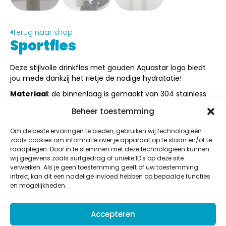
Terug naar shop
Sportfles
Deze stijlvolle drinkfles met gouden Aquastar logo biedt
jou
mede dankzij het rietje de nodige hydratatie!
Materiaal
: de binnenlaag is gemaakt van 304 stainless
steel en de buiten laag van 201 stainless steel
Beheer toestemming
€
30,00
Om de beste ervaringen te bieden, gebruiken wij technologieën
zoals cookies om informatie over je apparaat op te slaan en/of te
Inloggen om te bestellen
raadplegen. Door in te stemmen met deze technologieën kunnen
100 op voorraad
wij gegevens zoals surfgedrag of unieke ID's op deze site
verwerken. Als je geen toestemming geeft of uw toestemming
intrekt, kan dit een nadelige invloed hebben op bepaalde functies
en mogelijkheden.
Aquastar
Accepteren
Potaardestraat 58b,