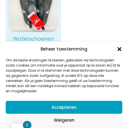
Waterschoenen
Speedo
Beheer toestemming
€
32,00
Om de beste ervaringen te bieden, gebruiken wij technologieën
Bekijken
zoals cookies om informatie over je apparaat op te slaan en/of te
raadplegen. Door in te stemmen met deze technologieën kunnen
wij gegevens zoals surfgedrag of unieke ID's op deze site
verwerken. Als je geen toestemming geeft of uw toestemming
intrekt, kan dit een nadelige invloed hebben op bepaalde functies
en mogelijkheden.
Aquastar
Accepteren
Potaardestraat 58b,
9280 Lebbeke
Weigeren
BE 0832.616.920
0