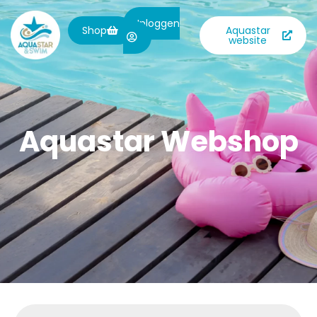
Inloggen
Shop
Aquastar
website
Aquastar Webshop