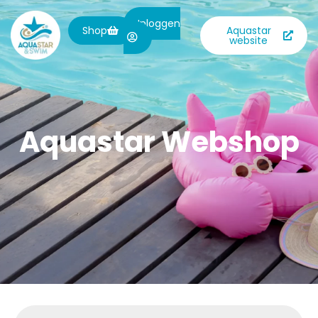
Inloggen
Shop
Aquastar
website
Aquastar Webshop