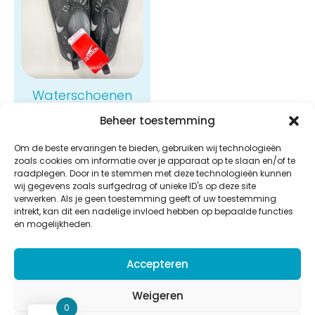
Waterschoenen
Speedo
Beheer toestemming
€
32,00
Om de beste ervaringen te bieden, gebruiken wij technologieën
Bekijken
zoals cookies om informatie over je apparaat op te slaan en/of te
raadplegen. Door in te stemmen met deze technologieën kunnen
wij gegevens zoals surfgedrag of unieke ID's op deze site
verwerken. Als je geen toestemming geeft of uw toestemming
intrekt, kan dit een nadelige invloed hebben op bepaalde functies
en mogelijkheden.
Aquastar
Accepteren
Potaardestraat 58b,
9280 Lebbeke
Weigeren
BE 0832.616.920
0