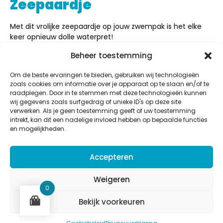
Zeepaardje
Met dit vrolijke zeepaardje op jouw zwempak is het elke
keer opnieuw dolle waterpret!
Materiaal:
82% recycled polyester 18% elastane (Creora
Beheer toestemming
HighClo)
Om de beste ervaringen te bieden, gebruiken wij technologieën
€
28,00
zoals cookies om informatie over je apparaat op te slaan en/of te
raadplegen. Door in te stemmen met deze technologieën kunnen
Inloggen om te bestellen
wij gegevens zoals surfgedrag of unieke ID's op deze site
verwerken. Als je geen toestemming geeft of uw toestemming
intrekt, kan dit een nadelige invloed hebben op bepaalde functies
en mogelijkheden.
Aquastar
Accepteren
Potaardestraat 58b,
9280 Lebbeke
Weigeren
BE 0832.616.920
0
Bekijk voorkeuren
Aquastar
Retourbeleid
Privacy
Cookies
Algemene voorwaarden