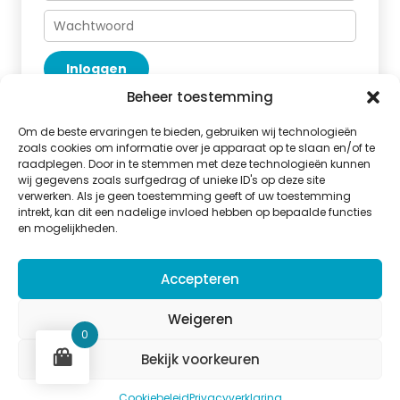
Inloggen
Beheer toestemming
Geen Aquastar lid?
Contacteer ons.
Wachtwoord vergeten?
Om de beste ervaringen te bieden, gebruiken wij technologieën
zoals cookies om informatie over je apparaat op te slaan en/of te
raadplegen. Door in te stemmen met deze technologieën kunnen
wij gegevens zoals surfgedrag of unieke ID's op deze site
verwerken. Als je geen toestemming geeft of uw toestemming
intrekt, kan dit een nadelige invloed hebben op bepaalde functies
en mogelijkheden.
Aquastar
Accepteren
Potaardestraat 58b,
9280 Lebbeke
Weigeren
BE 0832.616.920
0
Bekijk voorkeuren
Aquastar
Retourbeleid
Privacy
Cookies
Algemene voorwaarden
Cookiebeleid
Privacyverklaring
Webshop gemaakt door Sinergio