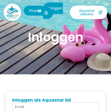
Inloggen
Shop
Aquastar
website
Inloggen
Inloggen als Aquastar lid